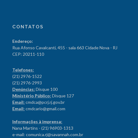
CONTATOS
Endereço:
Rua Afonso Cavalcanti, 455 - sala 663 Cidade Nova - RJ
CEP: 20211-110
Telefones:
(21) 2976-1522
(21) 2976-2993
Denúncias:
Disque 100
Ministério Público:
Disque 127
Email:
cmdca@pcrj.rj.gov.br
Email:
cmdcario@gmail.com
Informações à imprensa:
Nana Martins - (21) 96903-1313
e-mail: comunica.rj@savannah.com.br