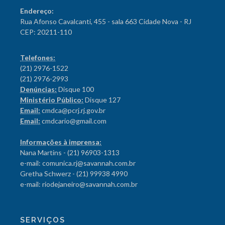
Endereço:
Rua Afonso Cavalcanti, 455 - sala 663 Cidade Nova - RJ
CEP: 20211-110
Telefones:
(21) 2976-1522
(21) 2976-2993
Denúncias:
Disque 100
Ministério Público:
Disque 127
Email:
cmdca@pcrj.rj.gov.br
Email:
cmdcario@gmail.com
Informações à imprensa:
Nana Martins - (21) 96903-1313
e-mail: comunica.rj@savannah.com.br
Gretha Schwerz - (21) 99938 4990
e-mail: riodejaneiro@savannah.com.br
SERVIÇOS