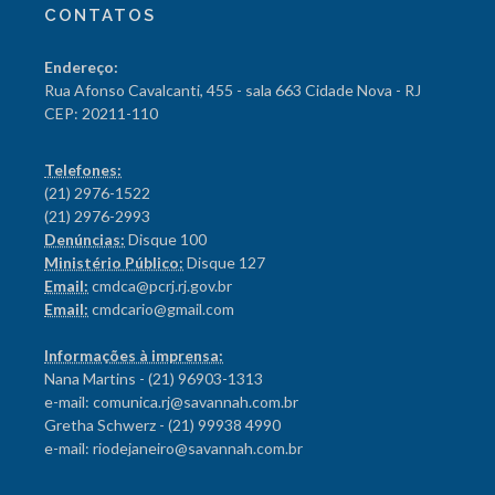
CONTATOS
Endereço:
Rua Afonso Cavalcanti, 455 - sala 663 Cidade Nova - RJ
CEP: 20211-110
Telefones:
(21) 2976-1522
(21) 2976-2993
Denúncias:
Disque 100
Ministério Público:
Disque 127
Email:
cmdca@pcrj.rj.gov.br
Email:
cmdcario@gmail.com
Informações à imprensa:
Nana Martins - (21) 96903-1313
e-mail: comunica.rj@savannah.com.br
Gretha Schwerz - (21) 99938 4990
e-mail: riodejaneiro@savannah.com.br