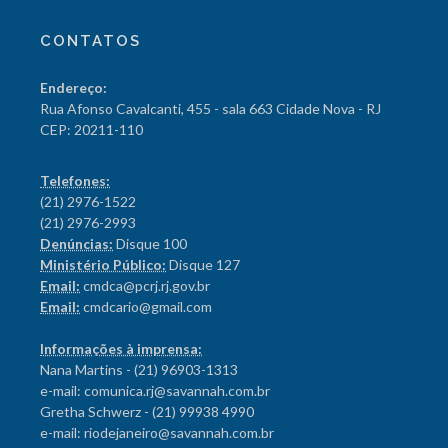
CONTATOS
Endereço:
Rua Afonso Cavalcanti, 455 - sala 663 Cidade Nova - RJ
CEP: 20211-110
Telefones:
(21) 2976-1522
(21) 2976-2993
Denúncias:
Disque 100
Ministério Público:
Disque 127
Email:
cmdca@pcrj.rj.gov.br
Email:
cmdcario@gmail.com
Informações à imprensa:
Nana Martins - (21) 96903-1313
e-mail: comunica.rj@savannah.com.br
Gretha Schwerz - (21) 99938 4990
e-mail: riodejaneiro@savannah.com.br