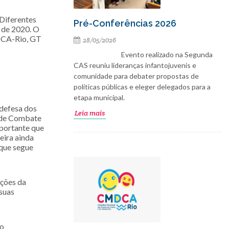
Diferentes
Pré-Conferências 2026
o de 2020. O
DCA-Rio, GT
28/05/2026
Evento realizado na Segunda
CAS reuniu lideranças infantojuvenis e
comunidade para debater propostas de
políticas públicas e eleger delegados para a
etapa municipal.
 defesa dos
Leia mais
l de Combate
mportante que
eira ainda
 que segue
Ações da
 suas
ão