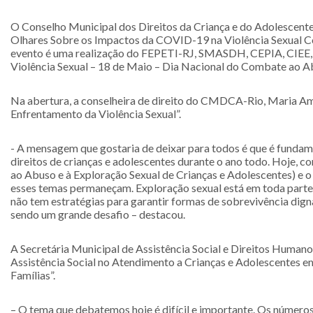
O Conselho Municipal dos Direitos da Criança e do Adolescent
Olhares Sobre os Impactos da COVID-19 na Violência Sexual Cont
evento é uma realização do FEPETI-RJ, SMASDH, CEPIA, CIEE,
Violência Sexual – 18 de Maio – Dia Nacional do Combate ao Ab
Na abertura, a conselheira de direito do CMDCA-Rio, Maria Am
Enfrentamento da Violência Sexual”.
- A mensagem que gostaria de deixar para todos é que é fundam
direitos de crianças e adolescentes durante o ano todo. Hoje, 
ao Abuso e à Exploração Sexual de Crianças e Adolescentes) e o
esses temas permaneçam. Exploração sexual está em toda parte e
não tem estratégias para garantir formas de sobrevivência dign
sendo um grande desafio – destacou.
A Secretária Municipal de Assistência Social e Direitos Humano
Assistência Social no Atendimento a Crianças e Adolescentes em
Famílias”.
– O tema que debatemos hoje é difícil e importante. Os números 