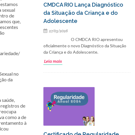
s estamos
CMDCA RIO Lança Diagnóstico
a sexual
da Situação da Criança e do
ntro de
Adolescente
vamos que,
lescentes
27/03/2026
tão
O CMDCA RIO apresentou
oficialmente o novo Diagnóstico da Situação
da Criança e do Adolescente.
dariedade/
Leia mais
Sexual no
ção da
à saúde,
-registros de
preocupa
iva como a de
frentamento à
licou
Certificado de Regularidade