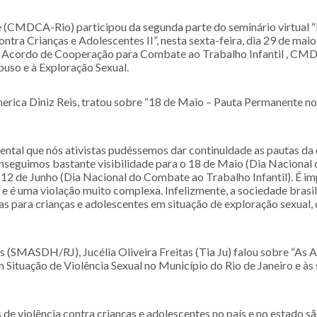
e (CMDCA-Rio) participou da segunda parte do seminário virtual “
ra Crianças e Adolescentes II”, nesta sexta-feira, dia 29 de mai
 Acordo de Cooperação para Combate ao Trabalho Infantil , CM
uso e à Exploração Sexual.
erica Diniz Reis, tratou sobre “18 de Maio – Pauta Permanente no
ental que nós ativistas pudéssemos dar continuidade as pautas da
conseguimos bastante visibilidade para o 18 de Maio (Dia Naciona
 12 de Junho (Dia Nacional do Combate ao Trabalho Infantil). É i
 é uma violação muito complexa. Infelizmente, a sociedade brasil
as para crianças e adolescentes em situação de exploração sexual,
s (SMASDH/RJ), Jucélia Oliveira Freitas (Tia Ju) falou sobre “As 
 Situação de Violência Sexual no Município do Rio de Janeiro e às
de violência contra crianças e adolescentes no país e no estado s