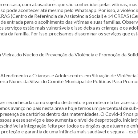
m em casa, com abusadores que são conhecidos pelas vítimas, ma
sso pode acontecer até mesmo pelo Whatsapp. Por isso, a violênci
AS (Centro de Referência de Assistência Social) e 14 CREAS (Ce
a de entrada para o acolhimento das vítimas e suas famílias. Obser
serviços estão mais vulneráveis e isso deixa as crianças e os ado
enda da família. Por isso, precisamos disseminar os serviços que es
Vieira, do Núcleo de Prevenção da Violência e Promoção da Soli
 Atendimento a Crianças e Adolescentes em Situação de Violência 
eira Nunes da Silva, do Comitê Municipal de Políticas Para Promo
 ser reconhecida como sujeito de direito e permite a ela ter acesso 
emos avanço no país nesta área e hoje temos um percentual de sub
 presença de cartórios dentro das maternidades. O Covid-19 nos 
ssoas a esse serviço e isso aumenta o nível de desproteção. Iniciat
prescindível a integração feita por todos os órgãos que atuam no en
a proteção e garantia de uma infância mais saudável e segura – exp