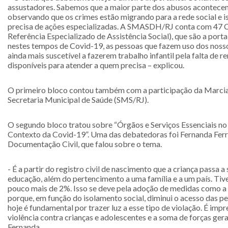
assustadores. Sabemos que a maior parte dos abusos acontece
observando que os crimes estão migrando para a rede social e i
precisa de ações especializadas. A SMASDH/RJ conta com 47 CR
Referência Especializado de Assistência Social), que são a port
nestes tempos de Covid-19, as pessoas que fazem uso dos nossos 
ainda mais suscetível a fazerem trabalho infantil pela falta de r
disponíveis para atender a quem precisa – explicou.
O primeiro bloco contou também com a participação da Marcia 
Secretaria Municipal de Saúde (SMS/RJ).
O segundo bloco tratou sobre “Órgãos e Serviços Essenciais no
Contexto da Covid-19”. Uma das debatedoras foi Fernanda Ferr
Documentação Civil, que falou sobre o tema.
- É a partir do registro civil de nascimento que a criança passa a
educação, além do pertencimento a uma família e a um país. Tiv
pouco mais de 2%. Isso se deve pela adoção de medidas como a
porque, em função do isolamento social, diminui o acesso das pe
hoje é fundamental por trazer luz a esse tipo de violação. É im
violência contra crianças e adolescentes e a soma de forças ger
Fernanda.