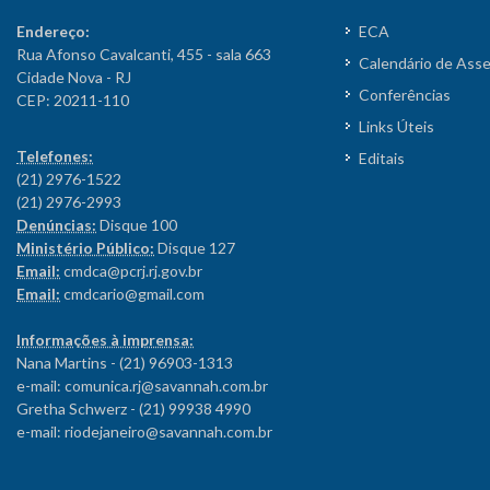
Endereço:
ECA
Rua Afonso Cavalcanti, 455 - sala 663
Calendário de Ass
Cidade Nova - RJ
Conferências
CEP: 20211-110
Links Úteis
Telefones:
Editais
(21) 2976-1522
(21) 2976-2993
Denúncias:
Disque 100
Ministério Público:
Disque 127
Email:
cmdca@pcrj.rj.gov.br
Email:
cmdcario@gmail.com
Informações à imprensa:
Nana Martins - (21) 96903-1313
e-mail: comunica.rj@savannah.com.br
Gretha Schwerz - (21) 99938 4990
e-mail: riodejaneiro@savannah.com.br