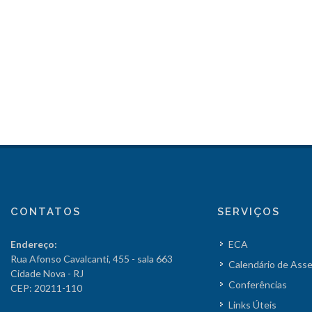
CONTATOS
SERVIÇOS
Endereço:
ECA
Rua Afonso Cavalcanti, 455 - sala 663
Calendário de Ass
Cidade Nova - RJ
Conferências
CEP: 20211-110
Links Úteis