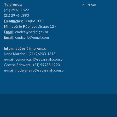
Telefones:
Editais
(21) 2976-1522
(21) 2976-2993
Denúncias:
Disque 100
Ministério Público:
Disque 127
Email:
cmdca@pcrj.rj.gov.br
Email:
cmdcario@gmail.com
Informações à imprensa:
Nana Martins - (21) 96903-1313
e-mail: comunica.rj@savannah.com.br
Gretha Schwerz - (21) 99938 4990
e-mail: riodejaneiro@savannah.com.br