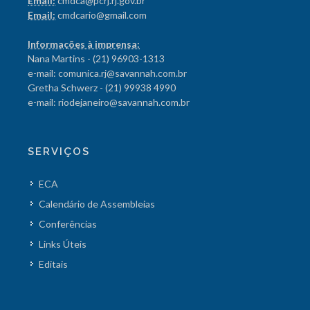
Email:
cmdca@pcrj.rj.gov.br
Email:
cmdcario@gmail.com
Informações à imprensa:
Nana Martins - (21) 96903-1313
e-mail: comunica.rj@savannah.com.br
Gretha Schwerz - (21) 99938 4990
e-mail: riodejaneiro@savannah.com.br
SERVIÇOS
ECA
Calendário de Assembleias
Conferências
Links Úteis
Editais