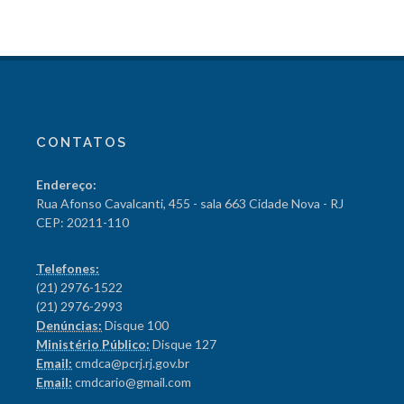
CONTATOS
Endereço:
Rua Afonso Cavalcanti, 455 - sala 663 Cidade Nova - RJ
CEP: 20211-110
Telefones:
(21) 2976-1522
(21) 2976-2993
Denúncias:
Disque 100
Ministério Público:
Disque 127
Email:
cmdca@pcrj.rj.gov.br
Email:
cmdcario@gmail.com