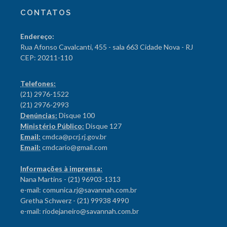
CONTATOS
Endereço:
Rua Afonso Cavalcanti, 455 - sala 663 Cidade Nova - RJ
CEP: 20211-110
Telefones:
(21) 2976-1522
(21) 2976-2993
Denúncias:
Disque 100
Ministério Público:
Disque 127
Email:
cmdca@pcrj.rj.gov.br
Email:
cmdcario@gmail.com
Informações à imprensa:
Nana Martins - (21) 96903-1313
e-mail: comunica.rj@savannah.com.br
Gretha Schwerz - (21) 99938 4990
e-mail: riodejaneiro@savannah.com.br