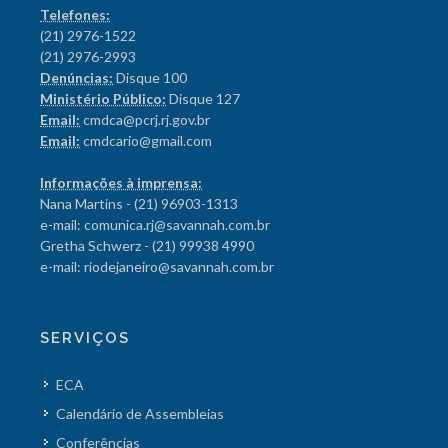
Telefones:
(21) 2976-1522
(21) 2976-2993
Denúncias:
Disque 100
Ministério Público:
Disque 127
Email:
cmdca@pcrj.rj.gov.br
Email:
cmdcario@gmail.com
Informações à imprensa:
Nana Martins - (21) 96903-1313
e-mail: comunica.rj@savannah.com.br
Gretha Schwerz - (21) 99938 4990
e-mail: riodejaneiro@savannah.com.br
SERVIÇOS
ECA
Calendário de Assembleias
Conferências