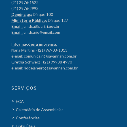
(21) 2976-1522
(21) 2976-2993
Denúncias:
Disque 100
Ministério Público:
Disque 127
Email:
cmdca@pcrj.rj.gov.br
Email:
cmdcario@gmail.com
Informações à imprensa:
Nana Martins - (21) 96903-1313
e-mail: comunica.rj@savannah.com.br
Gretha Schwerz - (21) 99938 4990
e-mail: riodejaneiro@savannah.com.br
SERVIÇOS
ECA
Calendário de Assembleias
Conferências
Links Úteis