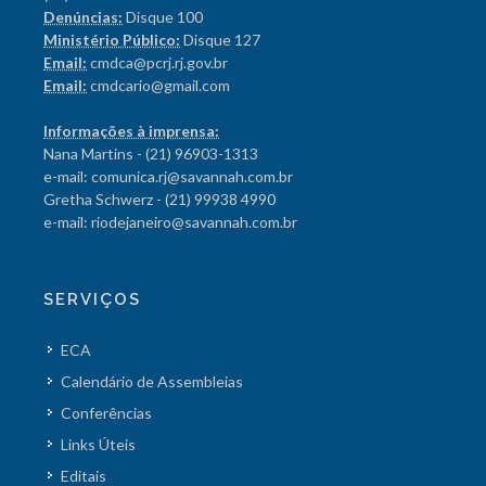
Denúncias:
Disque 100
Ministério Público:
Disque 127
Email:
cmdca@pcrj.rj.gov.br
Email:
cmdcario@gmail.com
Informações à imprensa:
Nana Martins - (21) 96903-1313
e-mail: comunica.rj@savannah.com.br
Gretha Schwerz - (21) 99938 4990
e-mail: riodejaneiro@savannah.com.br
SERVIÇOS
ECA
Calendário de Assembleias
Conferências
Links Úteis
Editais