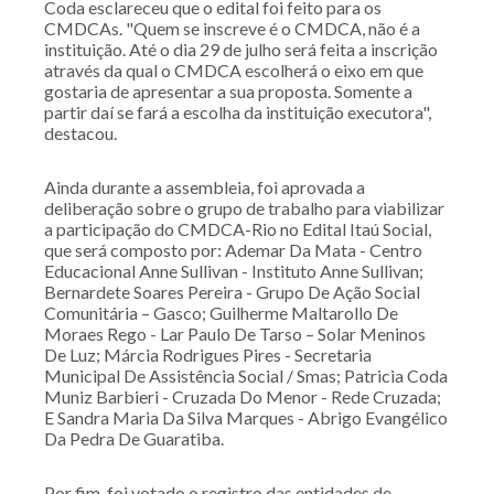
Coda esclareceu que o edital foi feito para os
CMDCAs. "Quem se inscreve é o CMDCA, não é a
instituição. Até o dia 29 de julho será feita a inscrição
através da qual o CMDCA escolherá o eixo em que
gostaria de apresentar a sua proposta. Somente a
partir daí se fará a escolha da instituição executora",
destacou.
Ainda durante a assembleia, foi aprovada a
deliberação sobre o grupo de trabalho para viabilizar
a participação do CMDCA-Rio no Edital Itaú Social,
que será composto por: Ademar Da Mata - Centro
Educacional Anne Sullivan - Instituto Anne Sullivan;
Bernardete Soares Pereira - Grupo De Ação Social
Comunitária – Gasco; Guilherme Maltarollo De
Moraes Rego - Lar Paulo De Tarso – Solar Meninos
De Luz; Márcia Rodrigues Pires - Secretaria
Municipal De Assistência Social / Smas; Patricia Coda
Muniz Barbieri - Cruzada Do Menor - Rede Cruzada;
E Sandra Maria Da Silva Marques - Abrigo Evangélico
Da Pedra De Guaratiba.
Por fim, foi votado o registro das entidades de